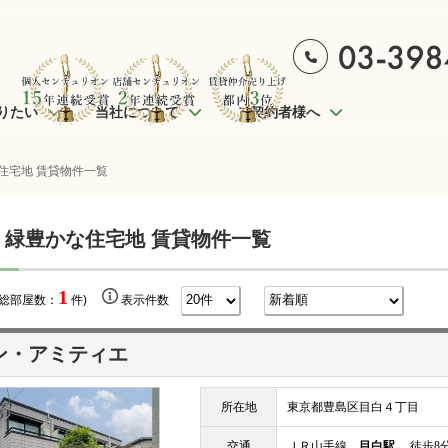
りたい
当社について
ご契約者様へ
住宅地 賃貸物件一覧
 緑豊かな住宅地 賃貸物件一覧
1
(総部屋数：
件)
表示件数
ン・アミティエ
所在地
東京都豊島区目白４丁目
交通
ＪＲ山手線
目白駅
徒歩8