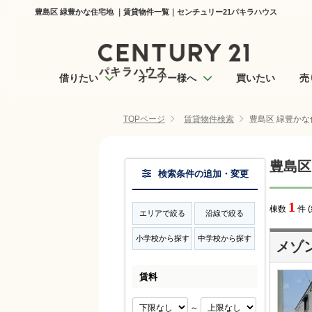
豊島区 緑豊かな住宅地 ｜賃貸物件一覧｜センチュリー21パキラハウス
借りたい
オーナー様へ
買いたい
売
TOPページ
賃貸物件検索
豊島区 緑豊かな
豊島区
検索条件の追加・変更
1
棟数
件 
エリアで絞る
沿線で絞る
小学校から探す
中学校から探す
メゾ
賃料
～