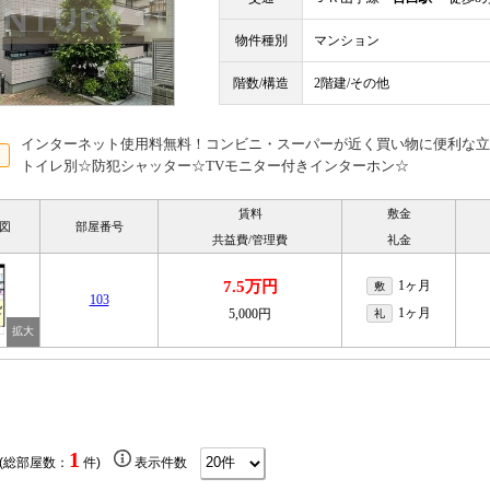
物件種別
マンション
階数/構造
2階建/その他
インターネット使用料無料！コンビニ・スーパーが近く買い物に便利な立
トイレ別☆防犯シャッター☆TVモニター付きインターホン☆
賃料
敷金
図
部屋番号
共益費/管理費
礼金
7.5万円
1ヶ月
敷
103
1ヶ月
5,000円
礼
1
 (総部屋数：
件)
表示件数