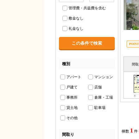
管理費・共益費を含む
敷金なし
礼金なし
種別
間取
アパート
マンション
戸建て
店舗
事務所
倉庫・工場
貸土地
駐車場
その他
1
棟数
件
間取り