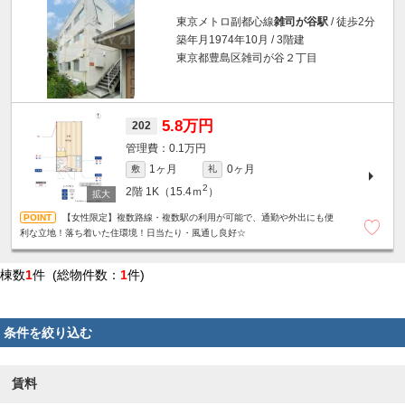
東京メトロ副都心線
雑司が谷駅
/ 徒歩2分
築年月1974年10月 / 3階建
東京都豊島区雑司が谷２丁目
5.8万円
202
0.1万円
1ヶ月
0ヶ月
敷
礼
2
2階
1K（15.4ｍ
）
【女性限定】複数路線・複数駅の利用が可能で、通勤や外出にも便
利な立地！落ち着いた住環境！日当たり・風通し良好☆
棟数
1
件 (総物件数：
1
件)
条件を絞り込む
賃料