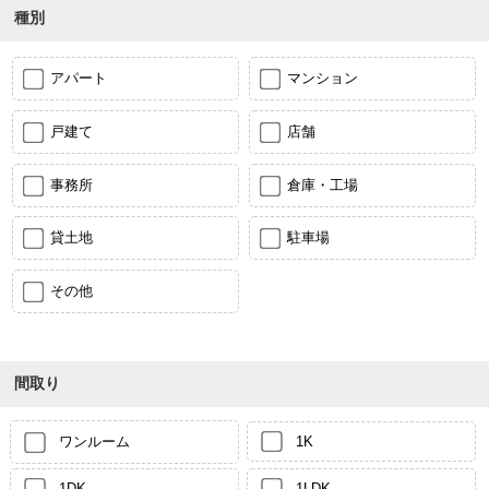
種別
アパート
マンション
戸建て
店舗
事務所
倉庫・工場
貸土地
駐車場
その他
間取り
ワンルーム
1K
1DK
1LDK