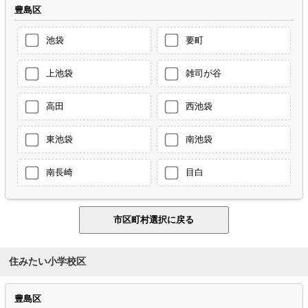
豊島区
池袋
要町
上池袋
雑司が谷
高田
西池袋
東池袋
南池袋
南長崎
目白
住みたい小学校区
豊島区