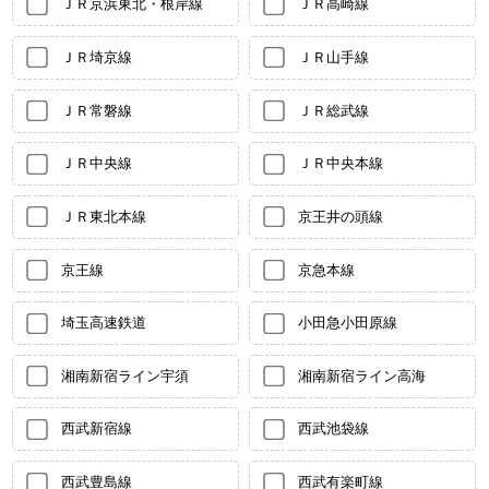
ＪＲ京浜東北・根岸線
ＪＲ高崎線
ＪＲ埼京線
ＪＲ山手線
ＪＲ常磐線
ＪＲ総武線
ＪＲ中央線
ＪＲ中央本線
ＪＲ東北本線
京王井の頭線
京王線
京急本線
埼玉高速鉄道
小田急小田原線
湘南新宿ライン宇須
湘南新宿ライン高海
西武新宿線
西武池袋線
西武豊島線
西武有楽町線