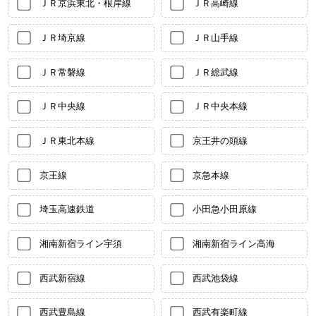
ＪＲ京浜東北・根岸線
ＪＲ高崎線
ＪＲ埼京線
ＪＲ山手線
ＪＲ常磐線
ＪＲ総武線
ＪＲ中央線
ＪＲ中央本線
ＪＲ東北本線
京王井の頭線
京王線
京急本線
埼玉高速鉄道
小田急小田原線
湘南新宿ライン宇須
湘南新宿ライン高海
西武新宿線
西武池袋線
西武豊島線
西武有楽町線