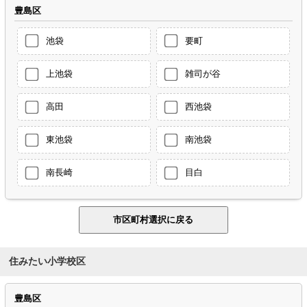
豊島区
池袋
要町
上池袋
雑司が谷
高田
西池袋
東池袋
南池袋
南長崎
目白
住みたい小学校区
豊島区