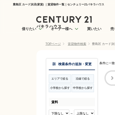
豊島区 カード決済(家賃) ｜賃貸物件一覧｜センチュリー21パキラハウス
借りたい
オーナー様へ
買いたい
売
TOPページ
賃貸物件検索
豊島区 カード決
条件に一致
検索条件の追加・変更
エリアで絞る
沿線で絞る
小学校から探す
中学校から探す
賃料
～