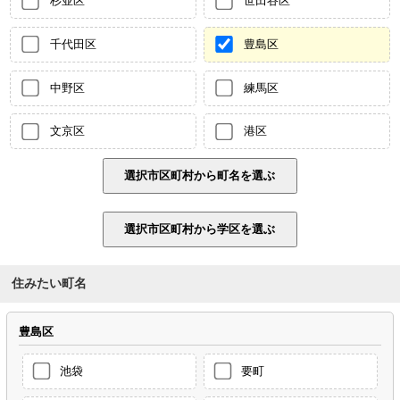
杉並区
世田谷区
千代田区
豊島区
中野区
練馬区
文京区
港区
住みたい町名
豊島区
池袋
要町