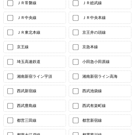
ＪＲ常磐線
ＪＲ総武線
ＪＲ中央線
ＪＲ中央本線
ＪＲ東北本線
京王井の頭線
京王線
京急本線
埼玉高速鉄道
小田急小田原線
湘南新宿ライン宇須
湘南新宿ライン高海
西武新宿線
西武池袋線
西武豊島線
西武有楽町線
都営三田線
都営新宿線
都営大江戸線
都電荒川線