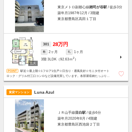
東京メトロ副都心線
雑司が谷駅
/ 徒歩3分
築年月1987年12月 / 3階建
東京都豊島区高田１丁目
28万円
301
2ヶ月
1ヶ月
敷
礼
2
3階
3LDK（92.63ｍ
）
駅近☆最上階☆1フロア1住戸☆日当り・通風良好☆モニタ付オート
ロック・グリル付三口コンロなど設備充実しています。各部屋収納たっぷり・
ＷＩＣあり！！全居室エアコン☆２面バルコニー☆外観タイル貼り☆
Luna Azul
賃貸マンション
ＪＲ山手線
目白駅
/ 徒歩6分
築年月2020年8月 / 4階建
東京都豊島区西池袋２丁目