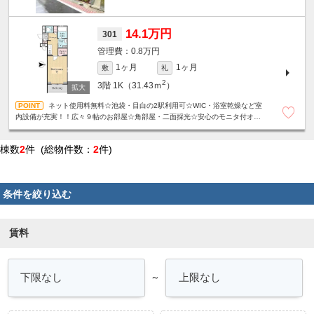
14.1万円
301
0.8万円
1ヶ月
1ヶ月
敷
礼
2
3階
1K（31.43ｍ
）
ネット使用料無料☆池袋・目白の2駅利用可☆WIC・浴室乾燥など室
内設備が充実！！広々９帖のお部屋☆角部屋・二面採光☆安心のモニタ付オー
トロック・防犯カメラ☆お洒落な外観☆24Hゴミ出し可☆
棟数
2
件 (総物件数：
2
件)
条件を絞り込む
賃料
～