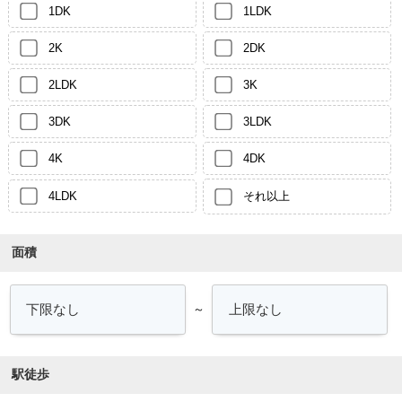
1DK
1LDK
2K
2DK
2LDK
3K
3DK
3LDK
4K
4DK
4LDK
それ以上
面積
～
駅徒歩