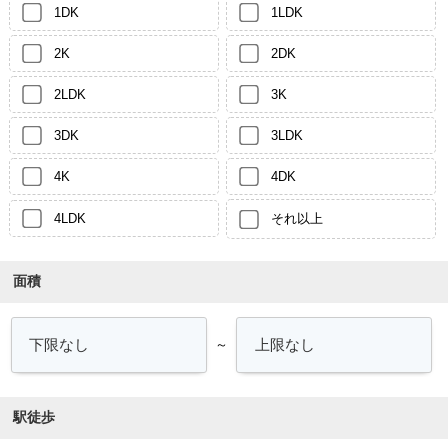
1DK
1LDK
2K
2DK
2LDK
3K
3DK
3LDK
4K
4DK
4LDK
それ以上
面積
～
駅徒歩