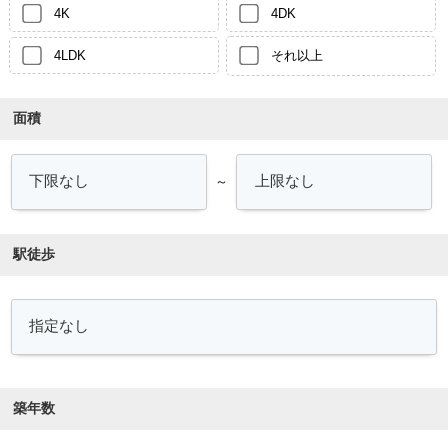
4K
4DK
4LDK
それ以上
面積
～
駅徒歩
築年数