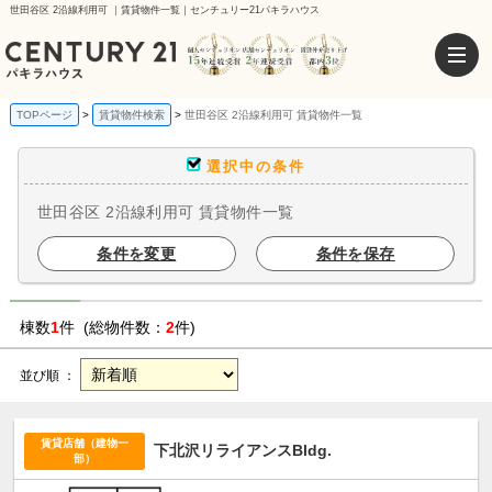
世田谷区 2沿線利用可 ｜賃貸物件一覧｜センチュリー21パキラハウス
TOPページ
賃貸物件検索
世田谷区 2沿線利用可 賃貸物件一覧
選択中の条件
世田谷区 2沿線利用可 賃貸物件一覧
条件を変更
条件を保存
棟数
1
件 (総物件数：
2
件)
並び順 ：
賃貸店舗（建物一
下北沢リライアンスBldg.
部）