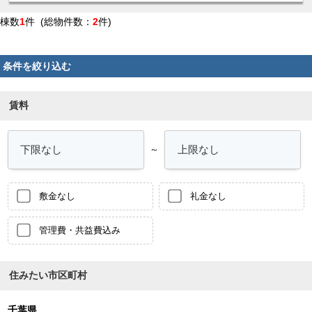
棟数
1
件 (総物件数：
2
件)
条件を絞り込む
賃料
～
敷金なし
礼金なし
管理費・共益費込み
住みたい市区町村
千葉県