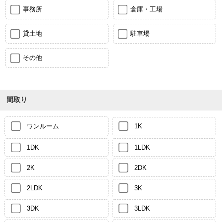
事務所
倉庫・工場
貸土地
駐車場
その他
間取り
ワンルーム
1K
1DK
1LDK
2K
2DK
2LDK
3K
3DK
3LDK