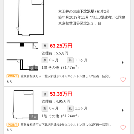
京王井の頭線
下北沢駅
/ 徒歩2分
築年月2019年11月 / 地上3階建/地下1階建
東京都世田谷区北沢２丁目
63.25万円
A
5.5万円
0ヶ月
1.1ヶ月
敷
礼
2
1階
その他（71.47ｍ
）
重飲食相談可☆下北沢駅徒歩2分☆スケルトン渡し☆2区画一括貸し
も可
53.35万円
B
4.95万円
0ヶ月
1.1ヶ月
敷
礼
2
1階
その他（61.24ｍ
）
重飲食相談可☆下北沢駅徒歩2分☆スケルトン渡し☆2区画一括貸し
も可