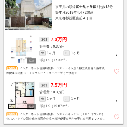
京王井の頭線
富士見ヶ丘駅
/ 徒歩13分
築年月2019年4月 / 2階建
東京都杉並区宮前４丁目
7.3万円
201
0.3万円
1ヶ月
1ヶ月
敷
礼
2
2階
1K（17.3ｍ
）
インターネット使用料無料！バス・トイレ別☆独立洗面台☆温水洗
浄便座☆宅配ＢＯＸ☆コンビニ・スーパー近くで便利☆
7.5万円
203
0.3万円
1ヶ月
1ヶ月
敷
礼
2
2階
1K（19.87ｍ
）
インターネット使用料無料！システムキッチン（ＩＨ１口コンロ）
☆バス・トイレ別☆独立洗面台☆温水洗浄便座☆室内物干し☆宅配ＢＯＸ☆コ
ンビニ・スーパー近くで便利☆