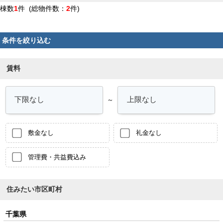
棟数
1
件 (総物件数：
2
件)
条件を絞り込む
賃料
～
敷金なし
礼金なし
管理費・共益費込み
住みたい市区町村
千葉県