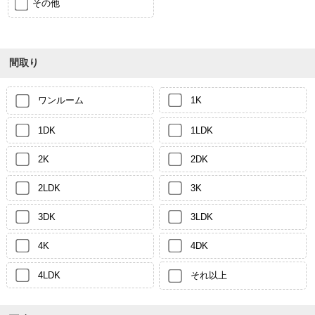
その他
間取り
ワンルーム
1K
1DK
1LDK
2K
2DK
2LDK
3K
3DK
3LDK
4K
4DK
4LDK
それ以上