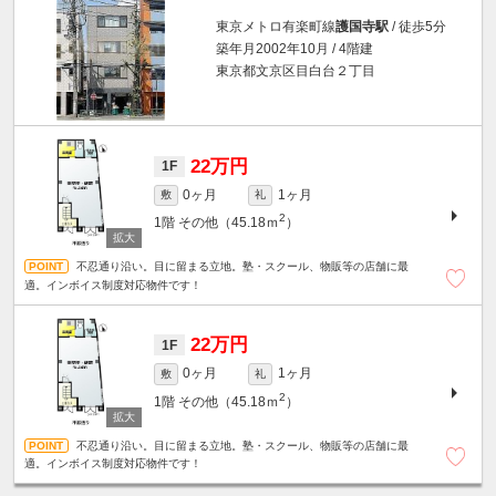
東京メトロ有楽町線
護国寺駅
/ 徒歩5分
築年月2002年10月 / 4階建
東京都文京区目白台２丁目
22万円
1F
0ヶ月
1ヶ月
敷
礼
2
1階
その他（45.18ｍ
）
不忍通り沿い。目に留まる立地。塾・スクール、物販等の店舗に最
適。インボイス制度対応物件です！
22万円
1F
0ヶ月
1ヶ月
敷
礼
2
1階
その他（45.18ｍ
）
不忍通り沿い。目に留まる立地。塾・スクール、物販等の店舗に最
適。インボイス制度対応物件です！