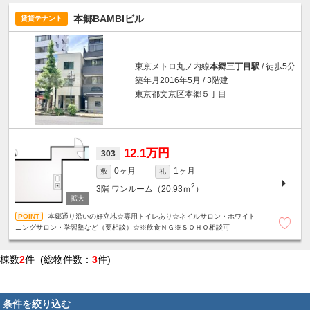
本郷BAMBIビル
賃貸テナント
東京メトロ丸ノ内線
本郷三丁目駅
/ 徒歩5分
築年月2016年5月 / 3階建
東京都文京区本郷５丁目
12.1万円
303
0ヶ月
1ヶ月
敷
礼
2
3階
ワンルーム（20.93ｍ
）
本郷通り沿いの好立地☆専用トイレあり☆ネイルサロン・ホワイト
ニングサロン・学習塾など（要相談）☆※飲食ＮＧ※ＳＯＨＯ相談可
棟数
2
件 (総物件数：
3
件)
条件を絞り込む