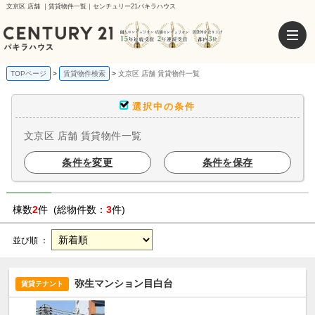
文京区 店舗 ｜賃貸物件一覧｜センチュリー21パキラハウス
TOPページ
賃貸物件検索
文京区 店舗 賃貸物件一覧
選択中の条件
文京区 店舗 賃貸物件一覧
条件を変更
条件を保存
棟数
2
件 (総物件数：
3
件)
並び順 ：
弥生マンション目白台
賃貸テナント