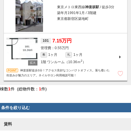
東京メトロ東西線
神楽坂駅
/ 徒歩3分
築年月1991年1月 / 3階建
東京都新宿区築地町
7.15万円
101
0.55万円
1ヶ月
1ヶ月
敷
礼
2
1階
ワンルーム（10.36ｍ
）
神楽坂駅徒歩3分！アクセス良好なコンパクトオフィス。落ち着いた
街並みが魅力のエリア。ネイルサロン利用相談可能！
棟数
1
件 (総物件数：
1
件)
条件を絞り込む
賃料