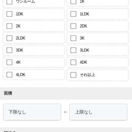
ワンルーム
1K
1DK
1LDK
2K
2DK
2LDK
3K
3DK
3LDK
4K
4DK
4LDK
それ以上
面積
～