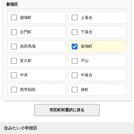
新宿区
揚場町
上落合
左門町
下落合
高田馬場
築地町
富久町
戸山
中井
中落合
西早稲田
原町
住みたい小学校区