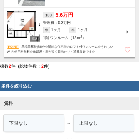
5.6万円
103
0.2万円
1ヶ月
1ヶ月
敷
礼
2
1階
ワンルーム（18ｍ
）
早稲田駅徒歩5分☆閑静な住宅街のロフト付ワンルーム☆うれしい
WI-FI使用料無料☆角部屋・窓が多く日当たり・通風良好です☆
棟数
2
件 (総物件数：
2
件)
条件を絞り込む
賃料
～