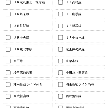
ＪＲ京浜東北・根岸線
ＪＲ高崎線
ＪＲ埼京線
ＪＲ山手線
ＪＲ常磐線
ＪＲ総武線
ＪＲ中央線
ＪＲ中央本線
ＪＲ東北本線
京王井の頭線
京王線
京急本線
埼玉高速鉄道
小田急小田原線
湘南新宿ライン宇須
湘南新宿ライン高海
西武新宿線
西武池袋線
西武豊島線
西武有楽町線