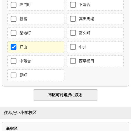
左門町
下落合
新宿
高田馬場
築地町
富久町
戸山
中井
中落合
西早稲田
原町
住みたい小学校区
新宿区