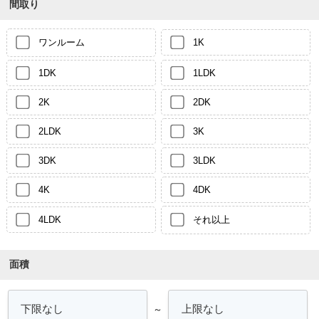
間取り
ワンルーム
1K
1DK
1LDK
2K
2DK
2LDK
3K
3DK
3LDK
4K
4DK
4LDK
それ以上
面積
～