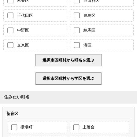
杉並区
世田谷区
千代田区
豊島区
中野区
練馬区
文京区
港区
住みたい町名
新宿区
揚場町
上落合