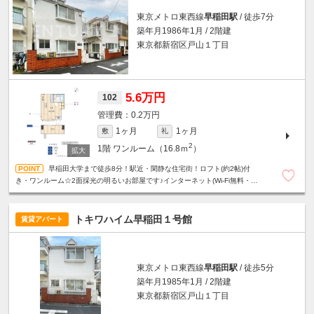
東京メトロ東西線
早稲田駅
/ 徒歩7分
築年月1986年1月 / 2階建
東京都新宿区戸山１丁目
5.6万円
102
0.2万円
1ヶ月
1ヶ月
敷
礼
2
1階
ワンルーム（16.8ｍ
）
早稲田大学まで徒歩8分！駅近・閑静な住宅街！ロフト(約2帖)付
き・ワンルーム☆2面採光の明るいお部屋です♪インターネット(Wi-Fi無料・
1Gbps)
トキワハイム早稲田１号館
賃貸アパート
東京メトロ東西線
早稲田駅
/ 徒歩5分
築年月1985年1月 / 2階建
東京都新宿区戸山１丁目