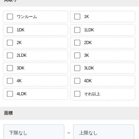
ワンルーム
1K
1DK
1LDK
2K
2DK
2LDK
3K
3DK
3LDK
4K
4DK
4LDK
それ以上
面積
～