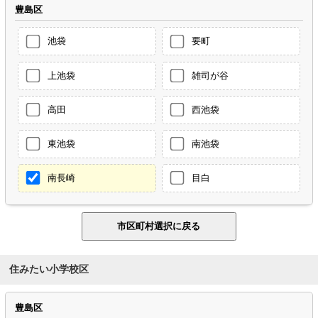
豊島区
池袋
要町
上池袋
雑司が谷
高田
西池袋
東池袋
南池袋
南長崎
目白
住みたい小学校区
豊島区