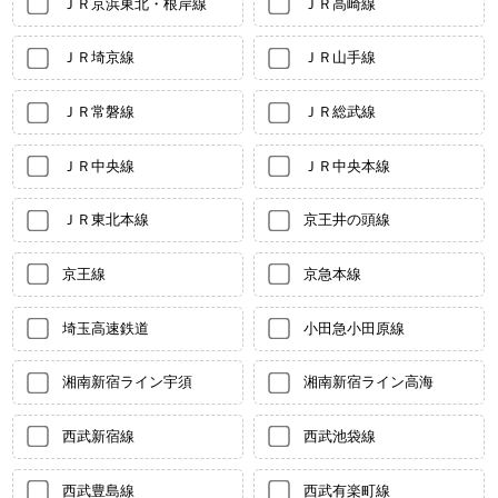
ＪＲ京浜東北・根岸線
ＪＲ高崎線
ＪＲ埼京線
ＪＲ山手線
ＪＲ常磐線
ＪＲ総武線
ＪＲ中央線
ＪＲ中央本線
ＪＲ東北本線
京王井の頭線
京王線
京急本線
埼玉高速鉄道
小田急小田原線
湘南新宿ライン宇須
湘南新宿ライン高海
西武新宿線
西武池袋線
西武豊島線
西武有楽町線