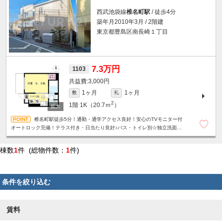
西武池袋線
椎名町駅
/ 徒歩4分
築年月2010年3月 / 2階建
東京都豊島区南長崎１丁目
7.3万円
1103
3,000円
1ヶ月
1ヶ月
敷
礼
2
1階
1K（20.7ｍ
）
椎名町駅徒歩5分！通勤・通学アクセス良好！安心のTVモニター付
オートロック完備！テラス付き・日当たり良好♪バス・トイレ別☆独立洗面台
☆2口ガスコンロ☆床下収納☆
棟数
1
件 (総物件数：
1
件)
条件を絞り込む
賃料