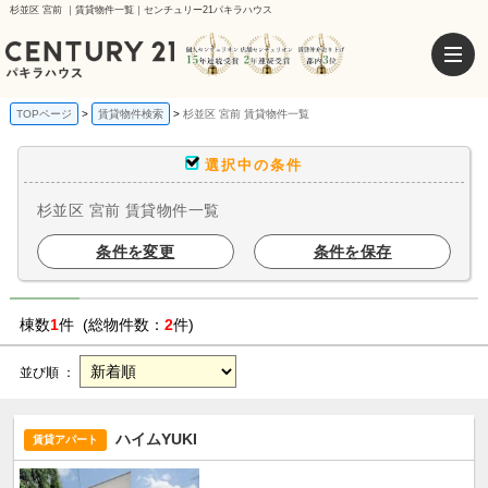
杉並区 宮前 ｜賃貸物件一覧｜センチュリー21パキラハウス
TOPページ
賃貸物件検索
杉並区 宮前 賃貸物件一覧
選択中の条件
杉並区 宮前 賃貸物件一覧
条件を変更
条件を保存
棟数
1
件 (総物件数：
2
件)
並び順 ：
ハイムYUKI
賃貸アパート