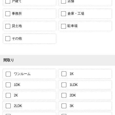
戸建て
店舗
事務所
倉庫・工場
貸土地
駐車場
その他
間取り
ワンルーム
1K
1DK
1LDK
2K
2DK
2LDK
3K