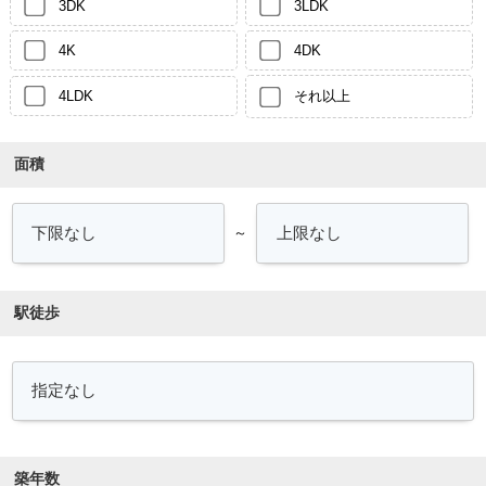
3DK
3LDK
4K
4DK
4LDK
それ以上
面積
～
駅徒歩
築年数