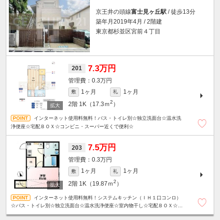
京王井の頭線
富士見ヶ丘駅
/ 徒歩13分
築年月2019年4月 / 2階建
東京都杉並区宮前４丁目
7.3万円
201
0.3万円
1ヶ月
1ヶ月
敷
礼
2
2階
1K（17.3ｍ
）
インターネット使用料無料！バス・トイレ別☆独立洗面台☆温水洗
浄便座☆宅配ＢＯＸ☆コンビニ・スーパー近くで便利☆
7.5万円
203
0.3万円
1ヶ月
1ヶ月
敷
礼
2
2階
1K（19.87ｍ
）
インターネット使用料無料！システムキッチン（ＩＨ１口コンロ）
☆バス・トイレ別☆独立洗面台☆温水洗浄便座☆室内物干し☆宅配ＢＯＸ☆コ
ンビニ・スーパー近くで便利☆