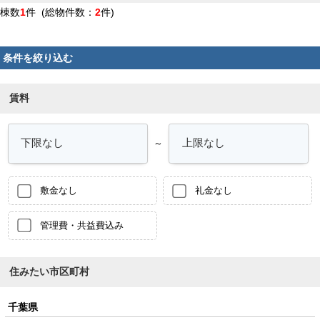
棟数
1
件 (総物件数：
2
件)
条件を絞り込む
賃料
～
敷金なし
礼金なし
管理費・共益費込み
住みたい市区町村
千葉県