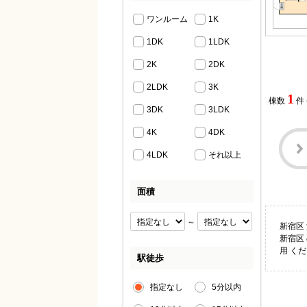
ワンルーム
1K
1DK
1LDK
2K
2DK
2LDK
3K
1
棟数
件
3DK
3LDK
4K
4DK
4LDK
それ以上
面積
～
新宿区
新宿区
用 く
駅徒歩
指定なし
5分以内