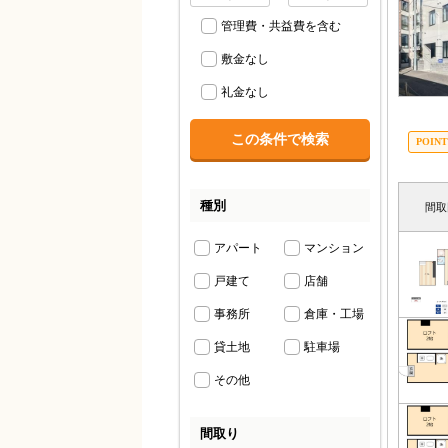
管理費・共益費を含む
敷金なし
礼金なし
種別
間取
アパート
マンション
戸建て
店舗
事務所
倉庫・工場
貸土地
駐車場
その他
間取り