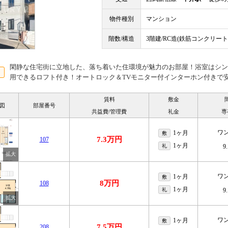
物件種別
マンション
階数/構造
3階建/RC造(鉄筋コンクリート
閑静な住宅街に立地した、落ち着いた住環境が魅力のお部屋！浴室はシン
用できるロフト付き！オートロック＆TVモニター付インターホン付きで安
賃料
敷金
図
部屋番号
共益費/管理費
礼金
専
ワ
1ヶ月
敷
7.3万円
107
1ヶ月
礼
9
ワ
1ヶ月
敷
8万円
108
1ヶ月
礼
9
ワ
1ヶ月
敷
7.5万円
208