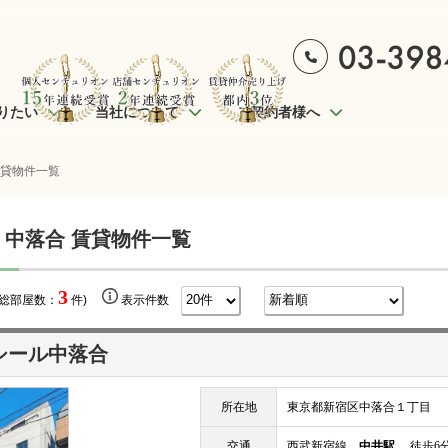
りたい
当社について
ご契約者様へ
賃貸物件一覧
 中落合 賃貸物件一覧
3
(総部屋数：
件)
表示件数
シール中落合
所在地
東京都新宿区中落合１丁目
交通
西武新宿線
中井駅
徒歩6