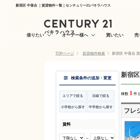
新宿区 中落合 ｜賃貸物件一覧｜センチュリー21パキラハウス
借りたい
オーナー様へ
買いたい
売
TOPページ
賃貸物件検索
新宿区 中落合 
新宿区
検索条件の追加・変更
1
棟数
件 
エリアで絞る
沿線で絞る
小学校から探す
中学校から探す
フレ
賃料
～