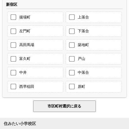
新宿区
揚場町
上落合
左門町
下落合
高田馬場
築地町
富久町
戸山
中井
中落合
西早稲田
原町
住みたい小学校区