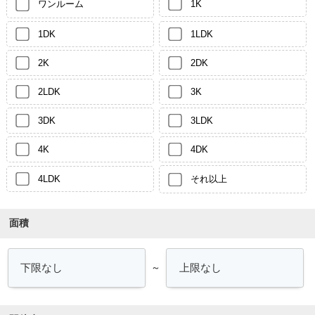
ワンルーム
1K
1DK
1LDK
2K
2DK
2LDK
3K
3DK
3LDK
4K
4DK
4LDK
それ以上
面積
～