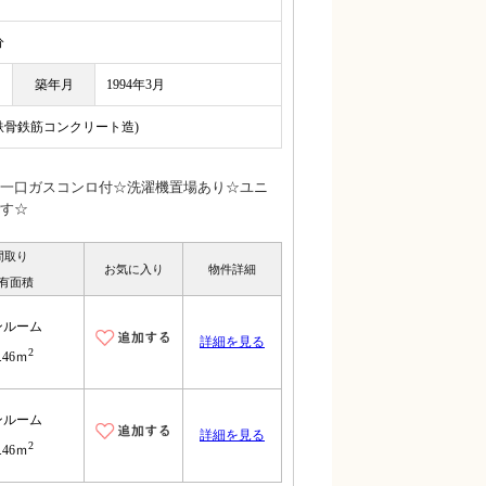
分
築年月
1994年3月
(鉄骨鉄筋コンクリート造)
一口ガスコンロ付☆洗濯機置場あり☆ユニ
す☆
間取り
お気に入り
物件詳細
有面積
ンルーム
詳細を見る
2
.46ｍ
ンルーム
詳細を見る
2
.46ｍ