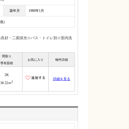
築年月
1980年1月
造)
日当良好・二面採光☆バス・トイレ別☆室内洗
間取り
お気に入り
物件詳細
専有面積
2K
詳細を見る
2
36.52ｍ