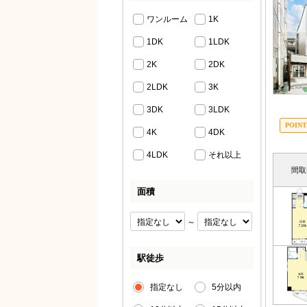
ワンルーム
1K
1DK
1LDK
2K
2DK
2LDK
3K
3DK
3LDK
4K
4DK
4LDK
それ以上
間取
面積
～
駅徒歩
指定なし
5分以内