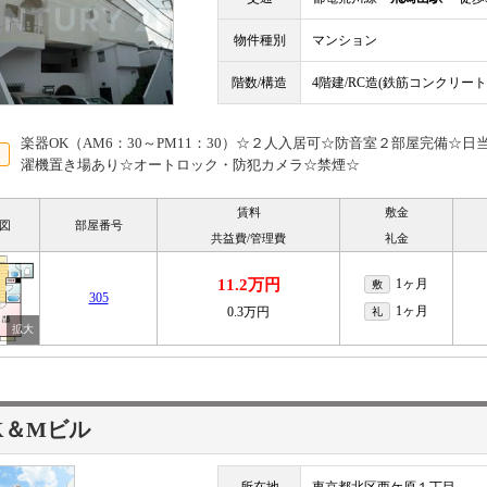
物件種別
マンション
階数/構造
4階建/RC造(鉄筋コンクリート
楽器OK（AM6：30～PM11：30）☆２人入居可☆防音室２部屋完備☆
濯機置き場あり☆オートロック・防犯カメラ☆禁煙☆
賃料
敷金
図
部屋番号
共益費/管理費
礼金
11.2万円
1ヶ月
敷
305
1ヶ月
0.3万円
礼
K＆Mビル