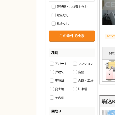
管理費・共益費を含む
敷金なし
礼金なし
種別
間取
アパート
マンション
戸建て
店舗
事務所
倉庫・工場
貸土地
駐車場
その他
駒込
間取り