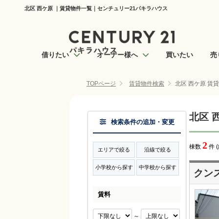
北区 西ケ原 ｜賃貸物件一覧｜センチュリー21パキラハウス
借りたい
オーナー様へ
買いたい
売
TOPページ
賃貸物件検索
北区 西ケ原 賃
北区 
検索条件の追加・変更
2
棟数
件 
エリアで絞る
沿線で絞る
小学校から探す
中学校から探す
クン
賃料
～