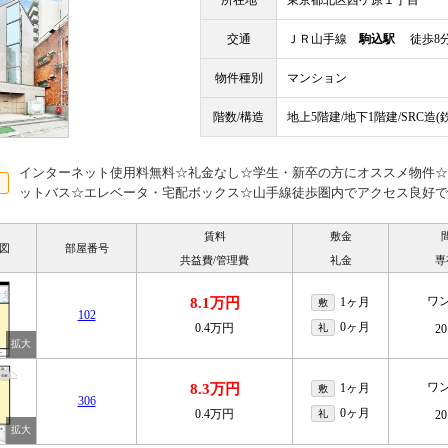
所在地
東京都北区西ケ原１丁目
交通
ＪＲ山手線
駒込駅
徒歩8
物件種別
マンション
階数/構造
地上5階建/地下1階建/SRC造
インターネット使用料無料☆礼金なし☆学生・新卒の方にオススメ物件☆
ットバス☆エレベータ・宅配ボックス☆山手線徒歩圏内でアクセス良好で
賃料
敷金
図
部屋番号
共益費/管理費
礼金
専
ワ
8.1万円
1ヶ月
敷
102
0ヶ月
0.4万円
礼
20
ワ
8.3万円
1ヶ月
敷
306
0ヶ月
0.4万円
礼
20