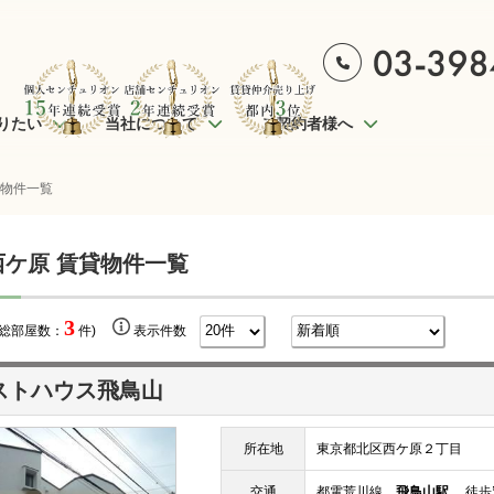
りたい
当社について
ご契約者様へ
貸物件一覧
西ケ原 賃貸物件一覧
3
(総部屋数：
件)
表示件数
ストハウス飛鳥山
所在地
東京都北区西ケ原２丁目
交通
都電荒川線
飛鳥山駅
徒歩