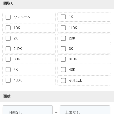
間取り
ワンルーム
1K
1DK
1LDK
2K
2DK
2LDK
3K
3DK
3LDK
4K
4DK
4LDK
それ以上
面積
～