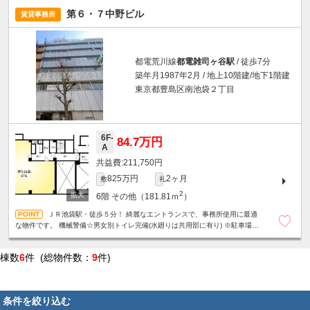
第６・７中野ビル
賃貸事務所
都電荒川線
都電雑司ヶ谷駅
/ 徒歩7分
築年月1987年2月 / 地上10階建/地下1階建
東京都豊島区南池袋２丁目
6F-
84.7万円
A
211,750円
825万円
2ヶ月
敷
礼
2
6階
その他（181.81ｍ
）
ＪＲ池袋駅・徒歩５分！ 綺麗なエントランスで、事務所使用に最適
な物件です。 機械警備☆男女別トイレ完備(水廻りは共用部に有り) ※駐車場：
夜間出庫不可・入出庫可能時間有り・駐車料金３０分２５０円～
棟数
6
件 (総物件数：
9
件)
条件を絞り込む