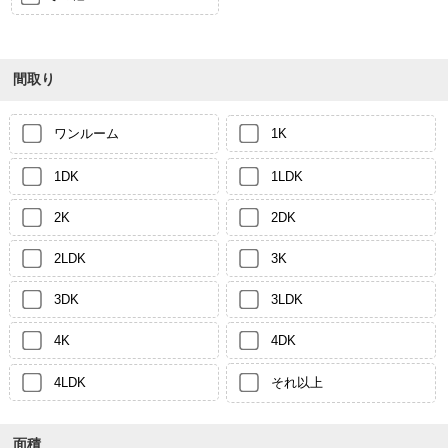
間取り
ワンルーム
1K
1DK
1LDK
2K
2DK
2LDK
3K
3DK
3LDK
4K
4DK
4LDK
それ以上
面積