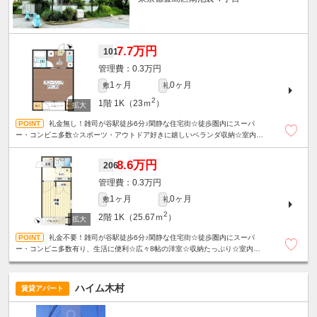
7.7万円
101
0.3万円
1ヶ月
0ヶ月
敷
礼
2
1階
1K（23ｍ
）
礼金無し！雑司が谷駅徒歩6分♪閑静な住宅街☆徒歩圏内にスーパ
ー・コンビニ多数☆スポーツ・アウトドア好きに嬉しいベランダ収納☆室内洗
濯機置き場☆駐輪場１台無料☆
8.6万円
206
0.3万円
1ヶ月
0ヶ月
敷
礼
2
2階
1K（25.67ｍ
）
礼金不要！雑司が谷駅徒歩6分♪閑静な住宅街☆徒歩圏内にスーパ
ー・コンビニ多数有り、生活に便利☆広々8帖の洋室☆収納たっぷり☆室内洗濯
機置き場☆駐輪場1台無料☆
ハイム木村
賃貸アパート