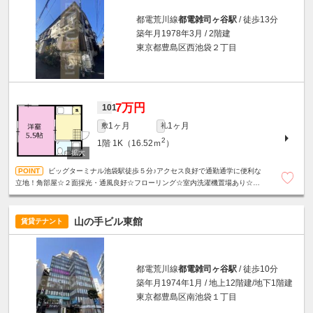
都電荒川線
都電雑司ヶ谷駅
/ 徒歩13分
築年月1978年3月 / 2階建
東京都豊島区西池袋２丁目
7万円
101
1ヶ月
1ヶ月
敷
礼
2
1階
1K（16.52ｍ
）
ビッグターミナル池袋駅徒歩５分♪アクセス良好で通勤通学に便利な
立地！角部屋☆２面採光・通風良好☆フローリング☆室内洗濯機置場あり☆ユ
ニットバス☆
山の手ビル東館
賃貸テナント
都電荒川線
都電雑司ヶ谷駅
/ 徒歩10分
築年月1974年1月 / 地上12階建/地下1階建
東京都豊島区南池袋１丁目