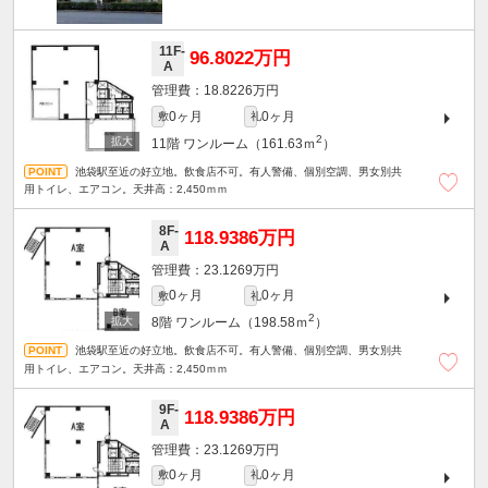
11F-
96.8022万円
A
18.8226万円
0ヶ月
0ヶ月
敷
礼
2
11階
ワンルーム（161.63ｍ
）
池袋駅至近の好立地。飲食店不可。有人警備、個別空調、男女別共
用トイレ、エアコン。天井高：2,450ｍｍ
8F-
118.9386万円
A
23.1269万円
0ヶ月
0ヶ月
敷
礼
2
8階
ワンルーム（198.58ｍ
）
池袋駅至近の好立地。飲食店不可。有人警備、個別空調、男女別共
用トイレ、エアコン。天井高：2,450ｍｍ
9F-
118.9386万円
A
23.1269万円
0ヶ月
0ヶ月
敷
礼