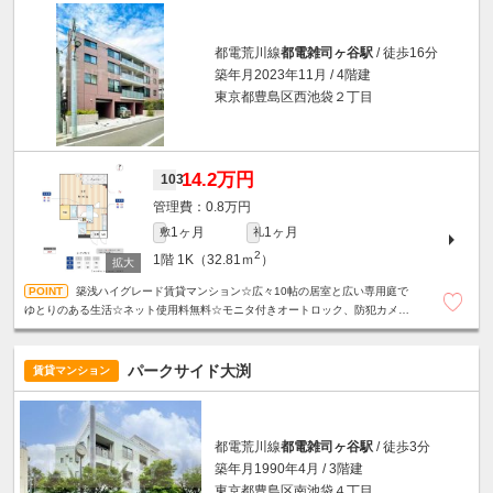
都電荒川線
都電雑司ヶ谷駅
/ 徒歩16分
築年月2023年11月 / 4階建
東京都豊島区西池袋２丁目
14.2万円
103
0.8万円
1ヶ月
1ヶ月
敷
礼
2
1階
1K（32.81ｍ
）
築浅ハイグレード賃貸マンション☆広々10帖の居室と広い専用庭で
ゆとりのある生活☆ネット使用料無料☆モニタ付きオートロック、防犯カメ
ラ、カードキーシステムで安心セキュリティ◎
パークサイド大渕
賃貸マンション
都電荒川線
都電雑司ヶ谷駅
/ 徒歩3分
築年月1990年4月 / 3階建
東京都豊島区南池袋４丁目