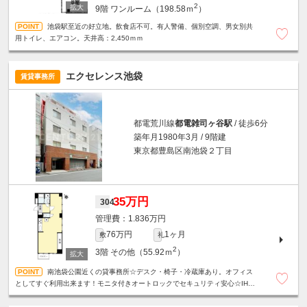
2
9階
ワンルーム（198.58ｍ
）
池袋駅至近の好立地。飲食店不可。有人警備、個別空調、男女別共
用トイレ、エアコン。天井高：2,450ｍｍ
エクセレンス池袋
賃貸事務所
都電荒川線
都電雑司ヶ谷駅
/ 徒歩6分
築年月1980年3月 / 9階建
東京都豊島区南池袋２丁目
35万円
304
1.836万円
76万円
1ヶ月
敷
礼
2
3階
その他（55.92ｍ
）
南池袋公園近くの貸事務所☆デスク・椅子・冷蔵庫あり。オフィス
としてすぐ利用出来ます！モニタ付きオートロックでセキュリティ安心☆IH3
口グリル付きシステムキッチン・追炊き付きバス・温水洗浄便座☆