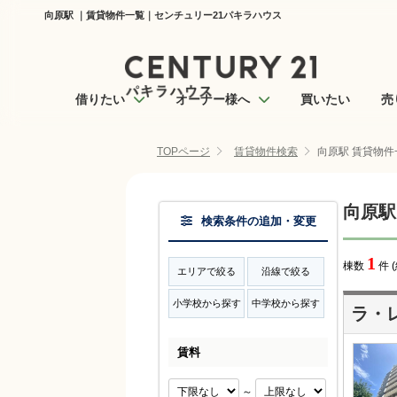
向原駅 ｜賃貸物件一覧｜センチュリー21パキラハウス
借りたい
オーナー様へ
買いたい
売
TOPページ
賃貸物件検索
向原駅 賃貸物件
向原駅
検索条件の追加・変更
1
棟数
件 
エリアで絞る
沿線で絞る
小学校から探す
中学校から探す
ラ・
賃料
～