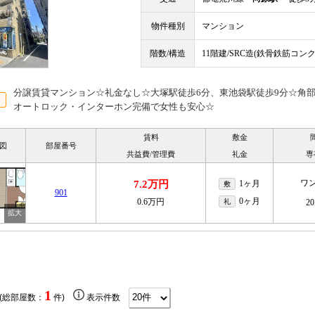
物件種別
マンション
階数/構造
11階建/SRC造(鉄骨鉄筋コン
分譲賃貸マンション☆礼金なし☆大塚駅徒歩6分、東池袋駅徒歩9分☆角
オートロック・インターホン完備で女性も安心☆
賃料
敷金
図
部屋番号
共益費/管理費
礼金
専
ワ
7.2万円
1ヶ月
敷
901
0ヶ月
0.6万円
礼
20
1
 (総部屋数：
件)
表示件数