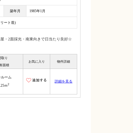
築年月
1985年1月
クリート造)
部屋・2面採光・南東向きで日当たり良好☆
間取り
お気に入り
物件詳細
有面積
ンルーム
詳細を見る
2
.25ｍ