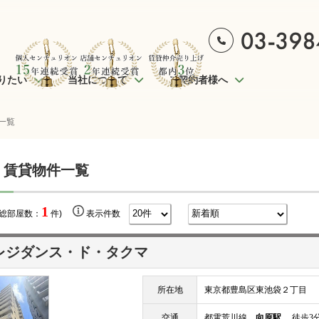
りたい
当社について
ご契約者様へ
一覧
 賃貸物件一覧
1
(総部屋数：
件)
表示件数
レジダンス・ド・タクマ
所在地
東京都豊島区東池袋２丁目
交通
都電荒川線
向原駅
徒歩3