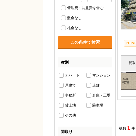
管理費・共益費を含む
敷金なし
礼金なし
種別
間取
アパート
マンション
戸建て
店舗
事務所
倉庫・工場
貸土地
駐車場
その他
1
棟数
件
間取り