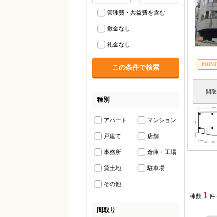
管理費・共益費を含む
敷金なし
礼金なし
間取
種別
アパート
マンション
戸建て
店舗
事務所
倉庫・工場
貸土地
駐車場
その他
1
棟数
件
間取り