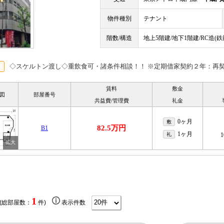
物件種別
テナント
階数/構造
地上5階建/地下1階建/RC造(
◇スケルトン渡し◇重飲食可・諸条件相談！！ ※定期借家契約２年：再
賃料
敷金
図
部屋番号
共益費/管理費
礼金
0ヶ月
敷
82.5万円
B1
1ヶ月
礼
1
1
 (総部屋数：
件)
表示件数