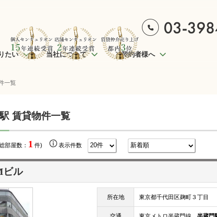
りたい
当社について
ご契約者様へ
件一覧
駅 賃貸物件一覧
1
(総部屋数：
件)
表示件数
Mビル
所在地
東京都千代田区麹町３丁目
交通
東京メトロ半蔵門線
半蔵門