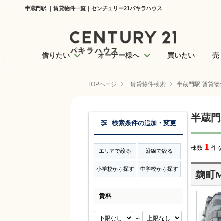
半蔵門駅 ｜賃貸物件一覧｜センチュリー21パキラハウス
借りたい
オーナー様へ
買いたい
売
TOPページ
賃貸物件検索
半蔵門駅 賃貸物
半蔵門
検索条件の追加・変更
1
棟数
件 
エリアで絞る
沿線で絞る
小学校から探す
中学校から探す
麹町
賃料
～