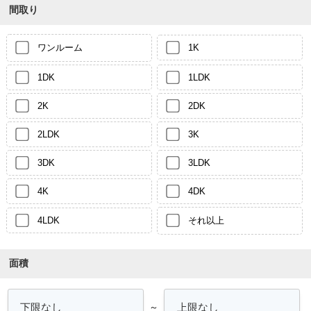
間取り
ワンルーム
1K
1DK
1LDK
2K
2DK
2LDK
3K
3DK
3LDK
4K
4DK
4LDK
それ以上
面積
～