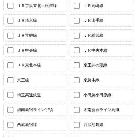
ＪＲ京浜東北・根岸線
ＪＲ高崎線
ＪＲ埼京線
ＪＲ山手線
ＪＲ常磐線
ＪＲ総武線
ＪＲ中央線
ＪＲ中央本線
ＪＲ東北本線
京王井の頭線
京王線
京急本線
埼玉高速鉄道
小田急小田原線
湘南新宿ライン宇須
湘南新宿ライン高海
西武新宿線
西武池袋線