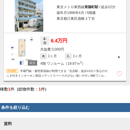
東京メトロ東西線
東陽町駅
/ 徒歩22分
築年月1986年4月 / 5階建
東京都江東区扇橋３丁目
4-
6.4万円
G
3,000円
1ヶ月
1ヶ月
敷
礼
2
4階
ワンルーム（18.87ｍ
）
半蔵門線・都営新宿線が利用できる「住吉駅」徒歩10分☆安心のモ
ニタ付きインターホン新設☆デッドスペースの少ない使いやすい8帖ワンルー
ム☆1階はまいばすけっと♪お買物便利☆
棟数
1
件 (総物件数：
1
件)
条件を絞り込む
賃料