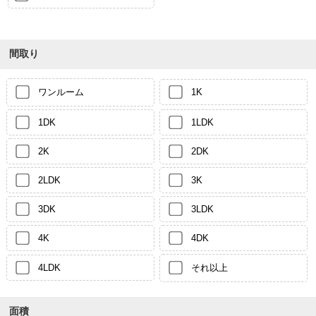
間取り
ワンルーム
1K
1DK
1LDK
2K
2DK
2LDK
3K
3DK
3LDK
4K
4DK
4LDK
それ以上
面積