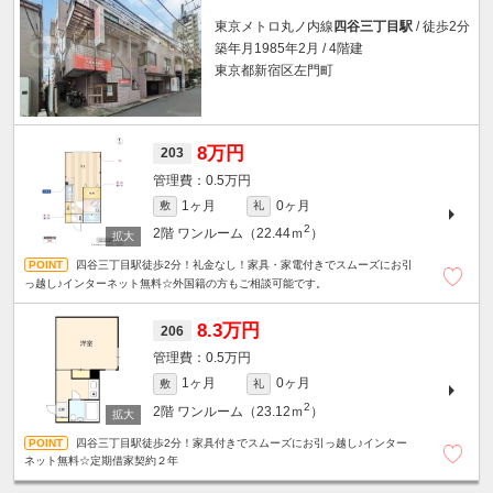
東京メトロ丸ノ内線
四谷三丁目駅
/ 徒歩2分
築年月1985年2月 / 4階建
東京都新宿区左門町
8万円
203
0.5万円
1ヶ月
0ヶ月
敷
礼
2
2階
ワンルーム（22.44ｍ
）
四谷三丁目駅徒歩2分！礼金なし！家具・家電付きでスムーズにお引
っ越し♪インターネット無料☆外国籍の方もご相談可能です。
8.3万円
206
0.5万円
1ヶ月
0ヶ月
敷
礼
2
2階
ワンルーム（23.12ｍ
）
四谷三丁目駅徒歩2分！家具付きでスムーズにお引っ越し♪インター
ネット無料☆定期借家契約２年