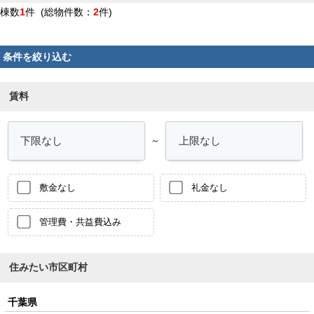
棟数
1
件 (総物件数：
2
件)
条件を絞り込む
賃料
～
敷金なし
礼金なし
管理費・共益費込み
住みたい市区町村
千葉県