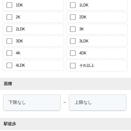
1DK
1LDK
2K
2DK
2LDK
3K
3DK
3LDK
4K
4DK
4LDK
それ以上
面積
～
駅徒歩