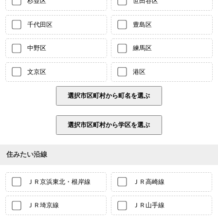
杉並区
世田谷区
千代田区
豊島区
中野区
練馬区
文京区
港区
住みたい沿線
ＪＲ京浜東北・根岸線
ＪＲ高崎線
ＪＲ埼京線
ＪＲ山手線