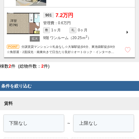
7.2万円
901
0.6万円
1ヶ月
0ヶ月
敷
礼
2
9階
ワンルーム（20.25ｍ
）
分譲賃貸マンション☆礼金なし☆大塚駅徒歩6分、東池袋駅徒歩9分
☆角部屋・2面採光・南東向きで日当たり良好☆オートロック・インターホン
完備で女性も安心☆
棟数
2
件 (総物件数：
2
件)
条件を絞り込む
賃料
～