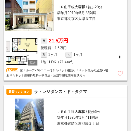
ＪＲ山手線
大塚駅
/ 徒歩20分
築年月2019年5月 / 3階建
東京都文京区大塚３丁目
21.5万円
A
1.5万円
1ヶ月
1ヶ月
敷
礼
2
1階
1LDK（71.4ｍ
）
広々ルーフバルコニー付き☆ペット相談可！ペット専用の足洗い場
あり☆ネット使用料無料☆事務所・店舗等用途使用相談可☆
ラ・レジダンス・ド・タクマ
賃貸マンション
ＪＲ山手線
大塚駅
/ 徒歩6分
築年月1985年1月 / 11階建
東京都豊島区東池袋２丁目