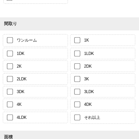
間取り
ワンルーム
1K
1DK
1LDK
2K
2DK
2LDK
3K
3DK
3LDK
4K
4DK
4LDK
それ以上
面積