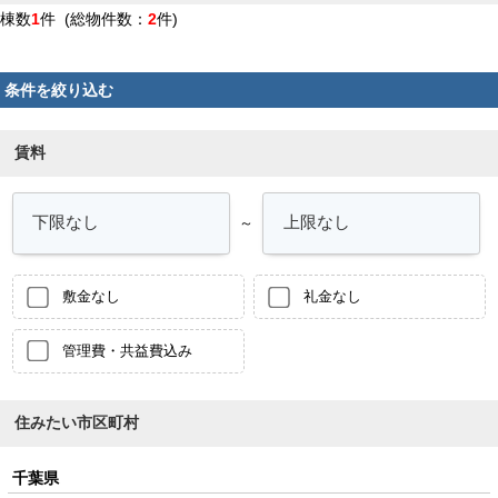
棟数
1
件 (総物件数：
2
件)
条件を絞り込む
賃料
～
敷金なし
礼金なし
管理費・共益費込み
住みたい市区町村
千葉県