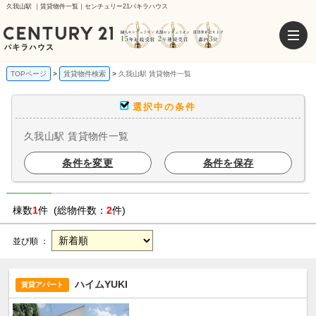
久我山駅 ｜賃貸物件一覧｜センチュリー21パキラハウス
TOPページ
賃貸物件検索
久我山駅 賃貸物件一覧
選択中の条件
久我山駅 賃貸物件一覧
条件を変更
条件を保存
棟数
1
件 (総物件数：
2
件)
並び順 ：
ハイムYUKI
賃貸アパート