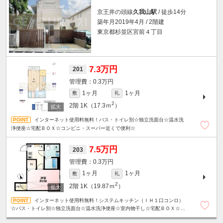
京王井の頭線
久我山駅
/ 徒歩14分
築年月2019年4月 / 2階建
東京都杉並区宮前４丁目
7.3万円
201
0.3万円
1ヶ月
1ヶ月
敷
礼
2
2階
1K（17.3ｍ
）
インターネット使用料無料！バス・トイレ別☆独立洗面台☆温水洗
浄便座☆宅配ＢＯＸ☆コンビニ・スーパー近くで便利☆
7.5万円
203
0.3万円
1ヶ月
1ヶ月
敷
礼
2
2階
1K（19.87ｍ
）
インターネット使用料無料！システムキッチン（ＩＨ１口コンロ）
☆バス・トイレ別☆独立洗面台☆温水洗浄便座☆室内物干し☆宅配ＢＯＸ☆コ
ンビニ・スーパー近くで便利☆