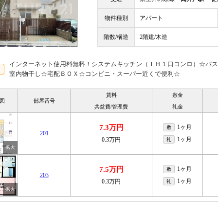
物件種別
アパート
階数/構造
2階建/木造
インターネット使用料無料！システムキッチン（ＩＨ１口コンロ）☆バス
室内物干し☆宅配ＢＯＸ☆コンビニ・スーパー近くで便利☆
賃料
敷金
図
部屋番号
共益費/管理費
礼金
7.3万円
1ヶ月
敷
201
1ヶ月
0.3万円
礼
7.5万円
1ヶ月
敷
203
1ヶ月
0.3万円
礼