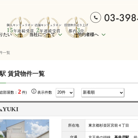
りたい
当社について
ご契約者様へ
件一覧
駅 賃貸物件一覧
2
(総部屋数：
件)
表示件数
YUKI
所在地
東京都杉並区宮前４丁目
交通
京王井の頭線
高井戸駅
徒歩