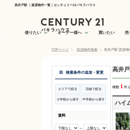
高井戸駅 ｜賃貸物件一覧｜センチュリー21パキラハウス
借りたい
オーナー様へ
買いたい
売
TOPページ
賃貸物件検索
高井戸駅 賃貸物
高井戸
検索条件の追加・変更
1
棟数
件 
エリアで絞る
沿線で絞る
小学校から探す
中学校から探す
ハイム
賃料
～