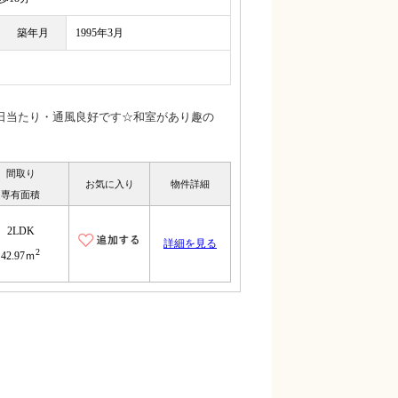
築年月
1995年3月
日当たり・通風良好です☆和室があり趣の
間取り
お気に入り
物件詳細
専有面積
2LDK
詳細を見る
2
42.97ｍ