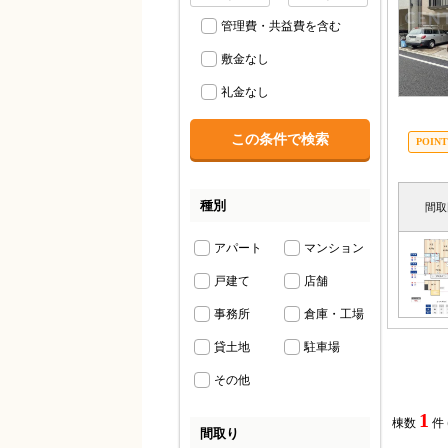
管理費・共益費を含む
敷金なし
礼金なし
種別
間取
アパート
マンション
戸建て
店舗
事務所
倉庫・工場
貸土地
駐車場
その他
1
棟数
件
間取り