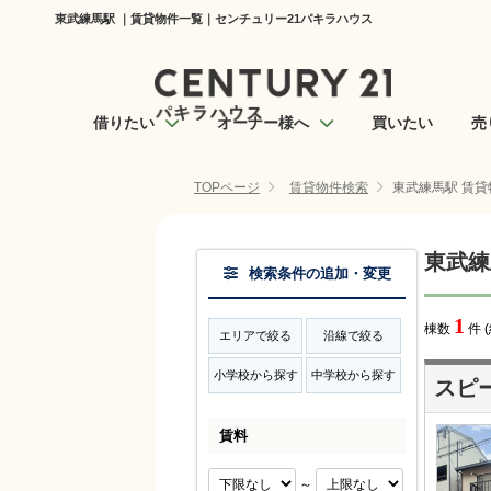
東武練馬駅 ｜賃貸物件一覧｜センチュリー21パキラハウス
借りたい
オーナー様へ
買いたい
売
TOPページ
賃貸物件検索
東武練馬駅 賃貸
東武練
検索条件の追加・変更
1
棟数
件 
エリアで絞る
沿線で絞る
小学校から探す
中学校から探す
スピ
賃料
～