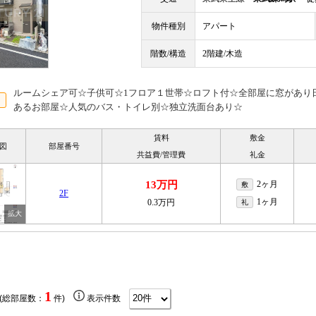
物件種別
アパート
階数/構造
2階建/木造
ルームシェア可☆子供可☆1フロア１世帯☆ロフト付☆全部屋に窓があり
あるお部屋☆人気のバス・トイレ別☆独立洗面台あり☆
賃料
敷金
図
部屋番号
共益費/管理費
礼金
13万円
2ヶ月
敷
2F
1ヶ月
0.3万円
礼
1
 (総部屋数：
件)
表示件数