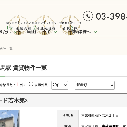
りたい
当社について
ご契約者様へ
物件一覧
馬駅 賃貸物件一覧
1
(総部屋数：
件)
表示件数
ード若木第3
所在地
東京都板橋区若木２丁目
交通
東武東上線
東武練馬駅
徒歩