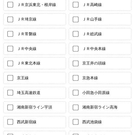
ＪＲ京浜東北・根岸線
ＪＲ高崎線
ＪＲ埼京線
ＪＲ山手線
ＪＲ常磐線
ＪＲ総武線
ＪＲ中央線
ＪＲ中央本線
ＪＲ東北本線
京王井の頭線
京王線
京急本線
埼玉高速鉄道
小田急小田原線
湘南新宿ライン宇須
湘南新宿ライン高海
西武新宿線
西武池袋線