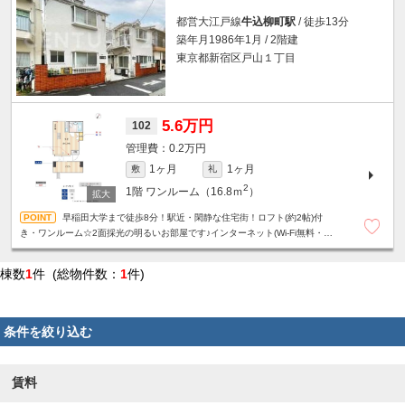
都営大江戸線
牛込柳町駅
/ 徒歩13分
築年月1986年1月 / 2階建
東京都新宿区戸山１丁目
5.6万円
102
0.2万円
1ヶ月
1ヶ月
敷
礼
2
1階
ワンルーム（16.8ｍ
）
早稲田大学まで徒歩8分！駅近・閑静な住宅街！ロフト(約2帖)付
き・ワンルーム☆2面採光の明るいお部屋です♪インターネット(Wi-Fi無料・
1Gbps)
棟数
1
件 (総物件数：
1
件)
条件を絞り込む
賃料