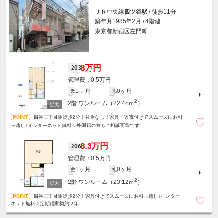
ＪＲ中央線
四ツ谷駅
/ 徒歩11分
築年月1985年2月 / 4階建
東京都新宿区左門町
8万円
203
0.5万円
1ヶ月
0ヶ月
敷
礼
2
2階
ワンルーム（22.44ｍ
）
四谷三丁目駅徒歩2分！礼金なし！家具・家電付きでスムーズにお引
っ越し♪インターネット無料☆外国籍の方もご相談可能です。
8.3万円
206
0.5万円
1ヶ月
0ヶ月
敷
礼
2
2階
ワンルーム（23.12ｍ
）
四谷三丁目駅徒歩2分！家具付きでスムーズにお引っ越し♪インター
ネット無料☆定期借家契約２年