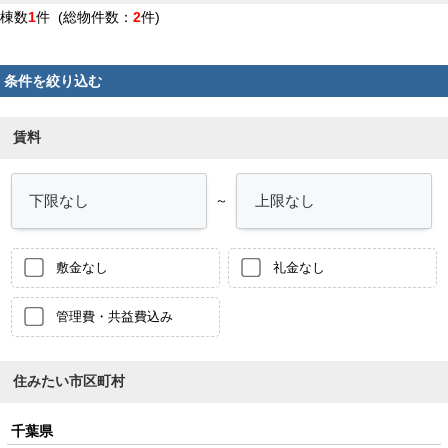
棟数
1
件 (総物件数：
2
件)
条件を絞り込む
賃料
～
敷金なし
礼金なし
管理費・共益費込み
住みたい市区町村
千葉県