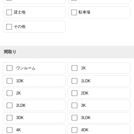
貸土地
駐車場
その他
間取り
ワンルーム
1K
1DK
1LDK
2K
2DK
2LDK
3K
3DK
3LDK
4K
4DK