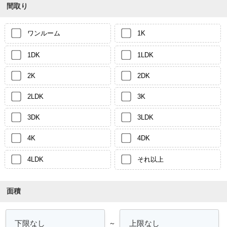
間取り
ワンルーム
1K
1DK
1LDK
2K
2DK
2LDK
3K
3DK
3LDK
4K
4DK
4LDK
それ以上
面積
～