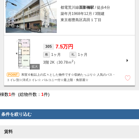
都電荒川線
面影橋駅
/ 徒歩4分
築年月1968年12月 / 3階建
東京都豊島区高田１丁目
7.5万円
305
1ヶ月
1ヶ月
敷
礼
2
3階
2K（30.78ｍ
）
和室６帖以上の広々とした物件です☆収納たっぷり☆ 人気のバス・
トイレ別☆洋式トイレ☆ バルコニー付☆最上階・角部屋☆
棟数
1
件 (総物件数：
1
件)
条件を絞り込む
賃料