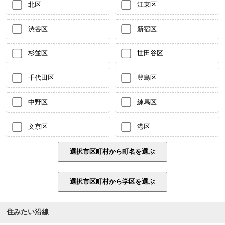
北区
江東区
渋谷区
新宿区
杉並区
世田谷区
千代田区
豊島区
中野区
練馬区
文京区
港区
住みたい沿線