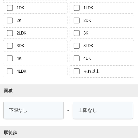
1DK
1LDK
2K
2DK
2LDK
3K
3DK
3LDK
4K
4DK
4LDK
それ以上
面積
～
駅徒歩