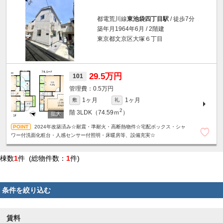
都電荒川線
東池袋四丁目駅
/ 徒歩7分
築年月1964年6月 / 2階建
東京都文京区大塚６丁目
29.5万円
101
0.5万円
1ヶ月
1ヶ月
敷
礼
2
階
3LDK（74.59ｍ
）
2024年改築済み☆耐震・準耐火・高断熱物件☆宅配ボックス・シャ
ワー付洗面化粧台・人感センサー付照明・床暖房等、設備充実☆
棟数
1
件 (総物件数：
1
件)
条件を絞り込む
賃料