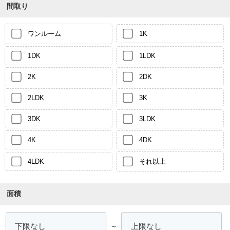
間取り
ワンルーム
1K
1DK
1LDK
2K
2DK
2LDK
3K
3DK
3LDK
4K
4DK
4LDK
それ以上
面積
～