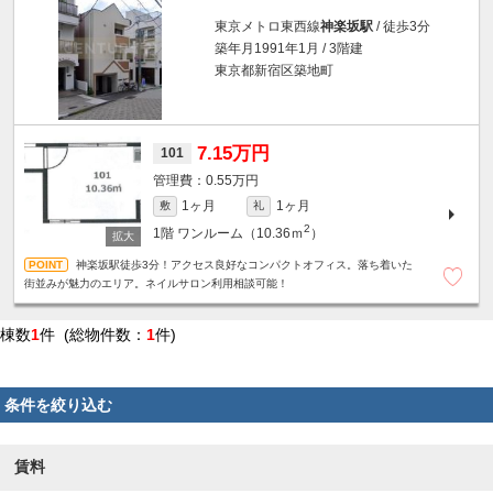
東京メトロ東西線
神楽坂駅
/ 徒歩3分
築年月1991年1月 / 3階建
東京都新宿区築地町
7.15万円
101
0.55万円
1ヶ月
1ヶ月
敷
礼
2
1階
ワンルーム（10.36ｍ
）
神楽坂駅徒歩3分！アクセス良好なコンパクトオフィス。落ち着いた
街並みが魅力のエリア。ネイルサロン利用相談可能！
棟数
1
件 (総物件数：
1
件)
条件を絞り込む
賃料