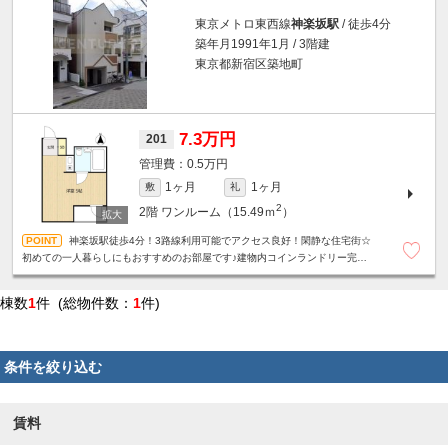
東京メトロ東西線
神楽坂駅
/ 徒歩4分
築年月1991年1月 / 3階建
東京都新宿区築地町
7.3万円
201
0.5万円
1ヶ月
1ヶ月
敷
礼
2
2階
ワンルーム（15.49ｍ
）
神楽坂駅徒歩4分！3路線利用可能でアクセス良好！閑静な住宅街☆
初めての一人暮らしにもおすすめのお部屋です♪建物内コインランドリー完
備・洗濯機の購入不要で新生活を始められます！
棟数
1
件 (総物件数：
1
件)
条件を絞り込む
賃料