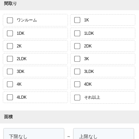
間取り
ワンルーム
1K
1DK
1LDK
2K
2DK
2LDK
3K
3DK
3LDK
4K
4DK
4LDK
それ以上
面積
～