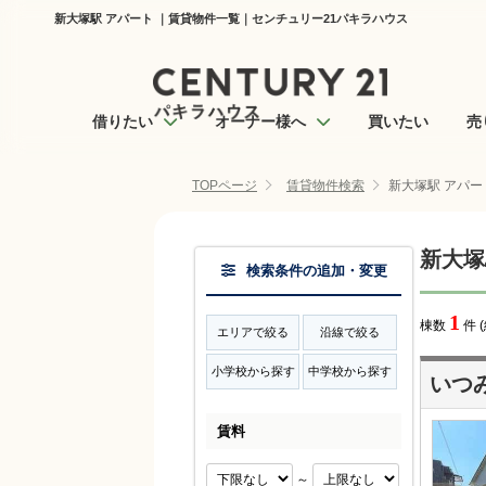
新大塚駅 アパート ｜賃貸物件一覧｜センチュリー21パキラハウス
借りたい
オーナー様へ
買いたい
売
TOPページ
賃貸物件検索
新大塚駅 アパー
新大塚
検索条件の追加・変更
1
棟数
件 
エリアで絞る
沿線で絞る
小学校から探す
中学校から探す
いつ
賃料
～