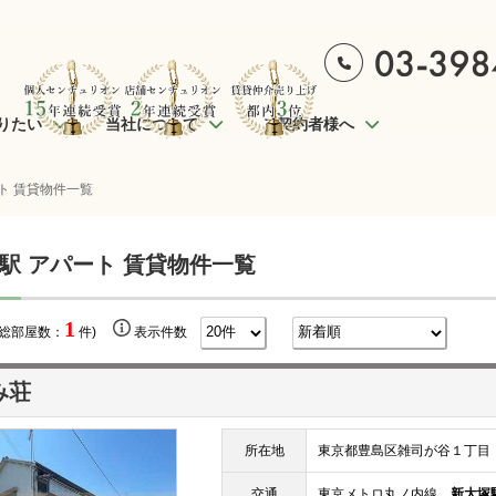
りたい
当社について
ご契約者様へ
ト 賃貸物件一覧
駅 アパート 賃貸物件一覧
1
(総部屋数：
件)
表示件数
み荘
所在地
東京都豊島区雑司が谷１丁目
交通
東京メトロ丸ノ内線
新大塚