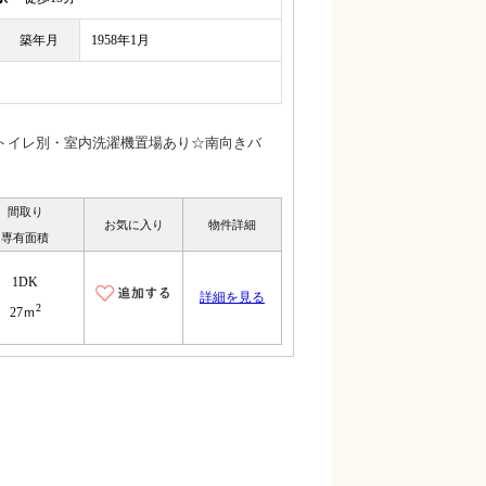
築年月
1958年1月
トイレ別・室内洗濯機置場あり☆南向きバ
間取り
お気に入り
物件詳細
専有面積
1DK
詳細を見る
2
27ｍ