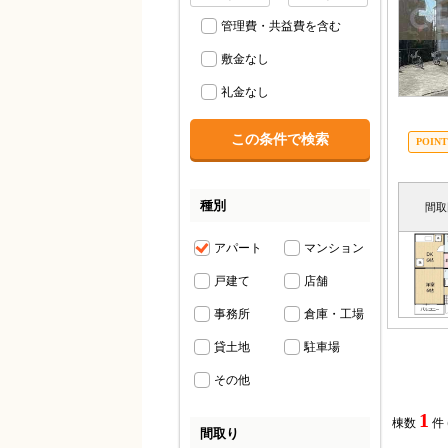
管理費・共益費を含む
敷金なし
礼金なし
種別
間取
アパート
マンション
戸建て
店舗
事務所
倉庫・工場
貸土地
駐車場
その他
1
棟数
件
間取り