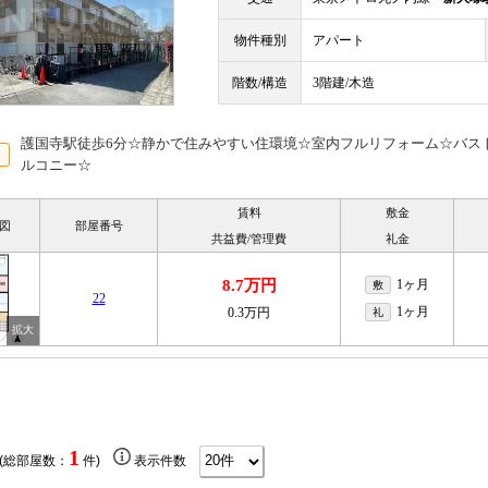
物件種別
アパート
階数/構造
3階建/木造
護国寺駅徒歩6分☆静かで住みやすい住環境☆室内フルリフォーム☆バス
ルコニー☆
賃料
敷金
図
部屋番号
共益費/管理費
礼金
8.7万円
1ヶ月
敷
22
1ヶ月
0.3万円
礼
1
 (総部屋数：
件)
表示件数