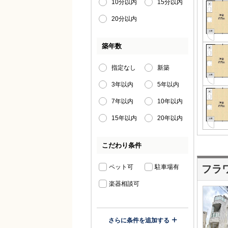
10分以内
15分以内
20分以内
築年数
指定なし
新築
3年以内
5年以内
7年以内
10年以内
15年以内
20年以内
こだわり条件
ペット可
駐車場有
フラ
楽器相談可
さらに条件を追加する