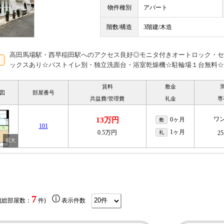
物件種別
アパート
階数/構造
3階建/木造
高田馬場駅・西早稲田駅へのアクセス良好◎モニタ付きオートロック・セ
ックスあり☆バストイレ別・独立洗面台・浴室乾燥機☆駐輪場１台無料☆
賃料
敷金
図
部屋番号
共益費/管理費
礼金
専
ワ
13万円
0ヶ月
敷
101
1ヶ月
0.5万円
礼
25
7
 (総部屋数：
件)
表示件数