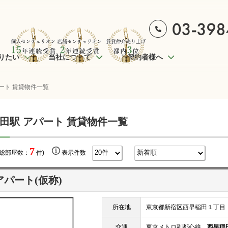
りたい
当社について
ご契約者様へ
ート 賃貸物件一覧
田駅 アパート 賃貸物件一覧
7
(総部屋数：
件)
表示件数
アパート(仮称)
所在地
東京都新宿区西早稲田１丁目
交通
東京メトロ副都心線
西早稲