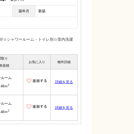
築年月
新築
良好☆シャワールーム・トイレ別☆室内洗濯
間取り
お気に入り
物件詳細
有面積
ンルーム
詳細を見る
2
.48ｍ
ンルーム
詳細を見る
2
.48ｍ