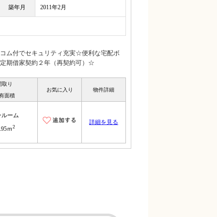
築年月
2011年2月
コム付でセキュリティ充実☆便利な宅配ボ
定期借家契約２年（再契約可）☆
間取り
お気に入り
物件詳細
有面積
ンルーム
詳細を見る
2
.95ｍ