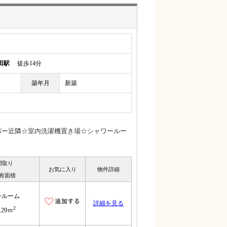
田駅
徒歩14分
築年月
新築
ーパー近隣☆室内洗濯機置き場☆シャワールー
間取り
お気に入り
物件詳細
有面積
ンルーム
詳細を見る
2
.29ｍ