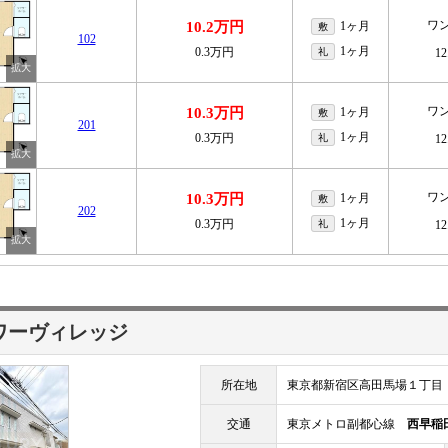
ワ
10.2万円
1ヶ月
敷
102
1ヶ月
0.3万円
礼
12
ワ
10.3万円
1ヶ月
敷
201
1ヶ月
0.3万円
礼
12
ワ
10.3万円
1ヶ月
敷
202
1ヶ月
0.3万円
礼
12
ワーヴィレッジ
所在地
東京都新宿区高田馬場１丁目
交通
東京メトロ副都心線
西早稲