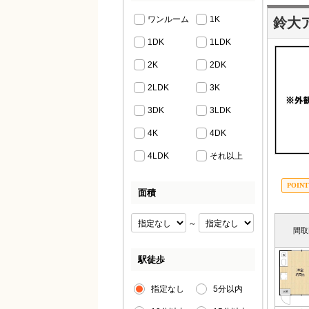
ワンルーム
1K
鈴大
1DK
1LDK
2K
2DK
2LDK
3K
3DK
3LDK
4K
4DK
4LDK
それ以上
面積
～
間取
駅徒歩
指定なし
5分以内