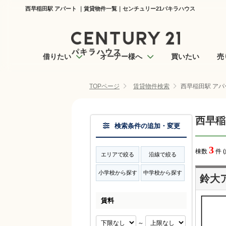
西早稲田駅 アパート ｜賃貸物件一覧｜センチュリー21パキラハウス
借りたい
オーナー様へ
買いたい
売
TOPページ
賃貸物件検索
西早稲田駅 アパ
西早稲
検索条件の追加・変更
3
棟数
件 
エリアで絞る
沿線で絞る
小学校から探す
中学校から探す
鈴大
賃料
～