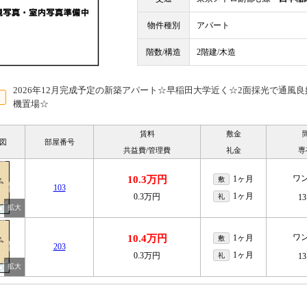
物件種別
アパート
階数/構造
2階建/木造
2026年12月完成予定の新築アパート☆早稲田大学近く☆2面採光で通風
機置場☆
賃料
敷金
図
部屋番号
共益費/管理費
礼金
専
ワ
10.3万円
1ヶ月
敷
103
1ヶ月
0.3万円
礼
13
ワ
10.4万円
1ヶ月
敷
203
1ヶ月
0.3万円
礼
13