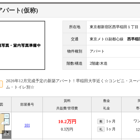
アパート(仮称)
所在地
東京都新宿区西早稲田１丁目
交通
東京メトロ副都心線
西早稲
物件種別
アパート
階数/構造
2階建/木造
2026年12月完成予定の新築アパート！早稲田大学近く☆コンビニ・ス
ム・トイレ別☆
賃料
敷金
図
部屋番号
共益費/管理費
礼金
専
ワ
10.2万円
1ヶ月
敷
101
1ヶ月
0.3万円
礼
12