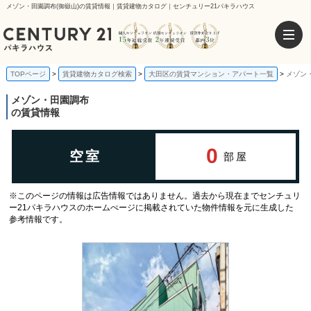
メゾン・田園調布(御嶽山)の賃貸情報｜賃貸建物カタログ｜センチュリー21パキラハウス
TOPページ
賃貸建物カタログ検索
大田区の賃貸マンション・アパート一覧
メゾン
メゾン・田園調布
の賃貸情報
0
空室
部屋
※このページの情報は広告情報ではありません。過去から現在までセンチュリ
ー21パキラハウスのホームぺージに掲載されていた物件情報を元に生成した
参考情報です。