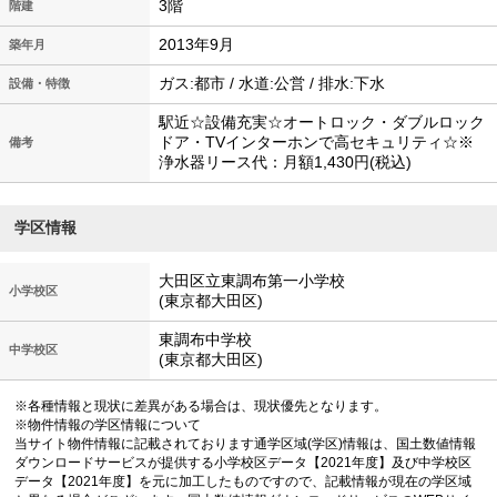
3階
階建
2013年9月
築年月
ガス:都市 / 水道:公営 / 排水:下水
設備・特徴
駅近☆設備充実☆オートロック・ダブルロック
ドア・TVインターホンで高セキュリティ☆※
備考
浄水器リース代：月額1,430円(税込)
学区情報
大田区立東調布第一小学校
小学校区
(東京都大田区)
東調布中学校
中学校区
(東京都大田区)
※各種情報と現状に差異がある場合は、現状優先となります。
※物件情報の学区情報について
当サイト物件情報に記載されております通学区域(学区)情報は、国土数値情報
ダウンロードサービスが提供する小学校区データ【2021年度】及び中学校区
データ【2021年度】を元に加工したものですので、記載情報が現在の学区域