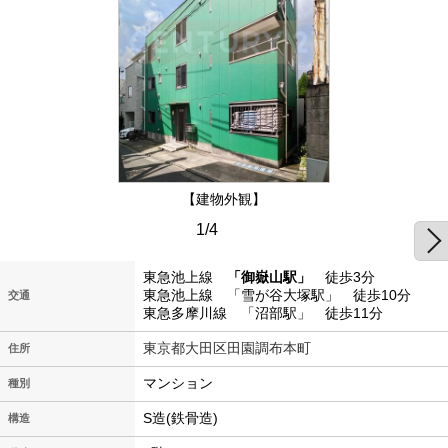
【建物外観】
1/4
東急池上線
「御嶽山駅」
徒歩3分
東急池上線 「雪が谷大塚駅」 徒歩10分
交通
東急多摩川線 「沼部駅」 徒歩11分
東京都大田区田園調布本町
住所
マンション
種別
S造(鉄骨造)
構造