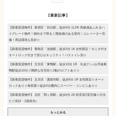
【最新記事】
【新着賃貸物件】 新宿区「目白駅」徒歩9分 1LDK 高級感あふれるハ
イグレード物件！南向きで明るく開放感のある室内！エレベーター完
備！周辺環境も良好☆
【新着賃貸物件】 豊島区「池袋駅」徒歩5分 1K 女性限定！モニタ付き
オートロック付きで安心セキュリティ！バストイレ別☆
【新着賃貸物件】 文京区「巣鴨駅」徒歩10分 1R 礼金ナシ♪山手線巣
鴨駅徒歩10分☆閑静な住宅街☆2帖のロフトあり☆
【新着賃貸物件】 文京区「護国寺駅」徒歩6分 1R 女性限定☆オート
ロックあり☆角部屋☆徒歩5分圏内にスーパー・コンビニあり☆
【新着賃貸物件】 北区「西ヶ原駅」徒歩6分 2K 防音室2室完備☆日当
たり良好・2面採光♪
もっとみる