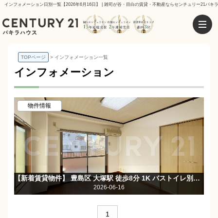
インフォメーション日別一覧【2026年6月16日】 | 雑司が谷・目白の賃貸・不動産ならセンチュリー21パキ
TOPページ
インフォメーション一覧
インフォメーション
物件情報
【新着賃貸物件】 豊島区 大塚駅 徒歩8分 1K バストイレ別・2面採光で日当たり良好♪
2026-06-16
1