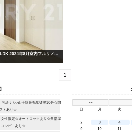
【新着賃貸物件】 豊島区 目白駅 徒歩4分 1LDK 2024年8月室内フルリノベーション！角部屋☆駅近☆1階まいばすけっと☆
1
】
R 礼金ナシ♪山手線巣鴨駅徒歩10分☆閑
<<
日
月
火
フトあり☆
R 女性限定☆オートロックあり☆角部屋
2
3
4
・コンビニあり☆
9
10
11