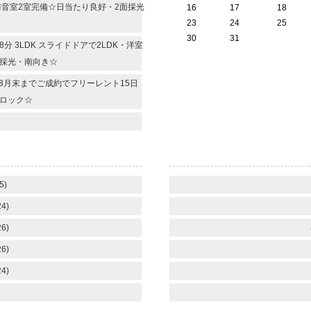
 防音室2室完備☆日当たり良好・2面採光
16
17
18
23
24
25
30
31
 3LDK スライドドアで2LDK・洋室
面採光・南向き☆
 8月末までご成約でフリーレント15日
ロック☆
5)
4)
6)
6)
4)