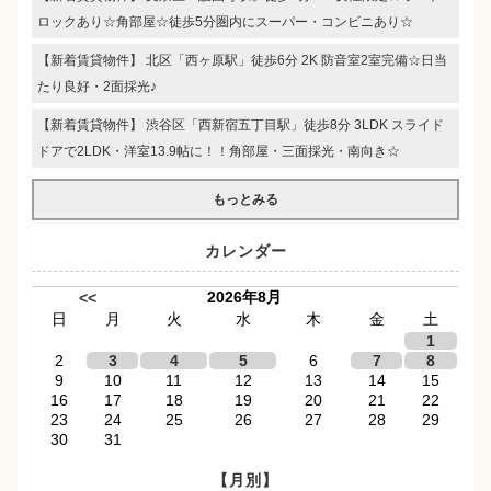
ロックあり☆角部屋☆徒歩5分圏内にスーパー・コンビニあり☆
【新着賃貸物件】 北区「西ヶ原駅」徒歩6分 2K 防音室2室完備☆日当
たり良好・2面採光♪
【新着賃貸物件】 渋谷区「西新宿五丁目駅」徒歩8分 3LDK スライド
ドアで2LDK・洋室13.9帖に！！角部屋・三面採光・南向き☆
もっとみる
カレンダー
2026年8月
<<
日
月
火
水
木
金
土
1
2
3
4
5
6
7
8
9
10
11
12
13
14
15
16
17
18
19
20
21
22
23
24
25
26
27
28
29
30
31
【月別】