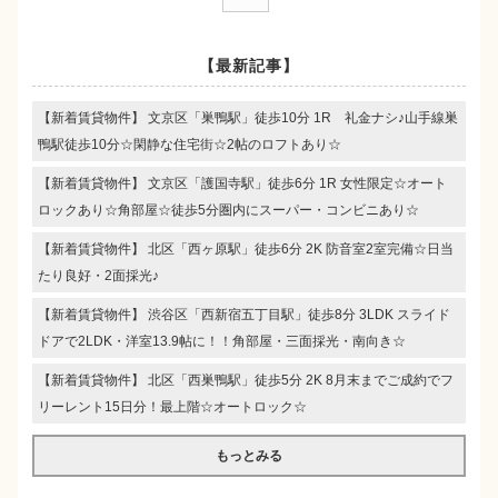
【最新記事】
【新着賃貸物件】 文京区「巣鴨駅」徒歩10分 1R 礼金ナシ♪山手線巣
鴨駅徒歩10分☆閑静な住宅街☆2帖のロフトあり☆
【新着賃貸物件】 文京区「護国寺駅」徒歩6分 1R 女性限定☆オート
ロックあり☆角部屋☆徒歩5分圏内にスーパー・コンビニあり☆
【新着賃貸物件】 北区「西ヶ原駅」徒歩6分 2K 防音室2室完備☆日当
たり良好・2面採光♪
【新着賃貸物件】 渋谷区「西新宿五丁目駅」徒歩8分 3LDK スライド
ドアで2LDK・洋室13.9帖に！！角部屋・三面採光・南向き☆
【新着賃貸物件】 北区「西巣鴨駅」徒歩5分 2K 8月末までご成約でフ
リーレント15日分！最上階☆オートロック☆
もっとみる