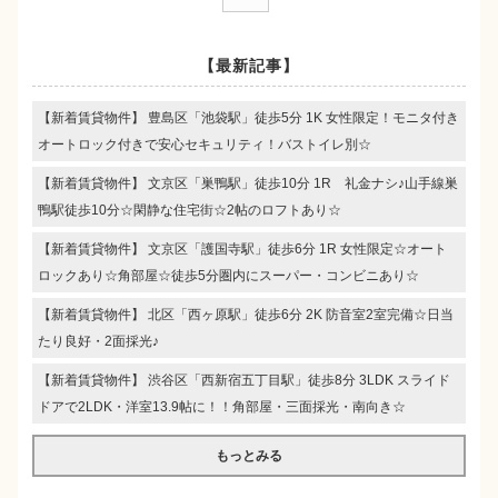
【最新記事】
【新着賃貸物件】 豊島区「池袋駅」徒歩5分 1K 女性限定！モニタ付き
オートロック付きで安心セキュリティ！バストイレ別☆
【新着賃貸物件】 文京区「巣鴨駅」徒歩10分 1R 礼金ナシ♪山手線巣
鴨駅徒歩10分☆閑静な住宅街☆2帖のロフトあり☆
【新着賃貸物件】 文京区「護国寺駅」徒歩6分 1R 女性限定☆オート
ロックあり☆角部屋☆徒歩5分圏内にスーパー・コンビニあり☆
【新着賃貸物件】 北区「西ヶ原駅」徒歩6分 2K 防音室2室完備☆日当
たり良好・2面採光♪
【新着賃貸物件】 渋谷区「西新宿五丁目駅」徒歩8分 3LDK スライド
ドアで2LDK・洋室13.9帖に！！角部屋・三面採光・南向き☆
もっとみる