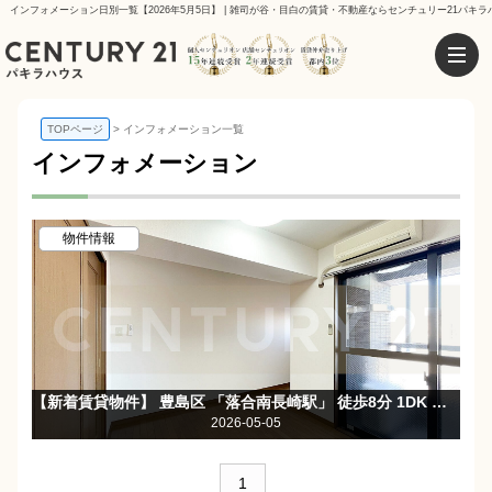
インフォメーション日別一覧【2026年5月5日】 | 雑司が谷・目白の賃貸・不動産ならセンチュリー21パキラ
TOPページ
インフォメーション一覧
インフォメーション
物件情報
【新着賃貸物件】 豊島区 「落合南長崎駅」 徒歩8分 1DK 最上階・2面採光・角部屋☆エレベーターあり♪
2026-05-05
1