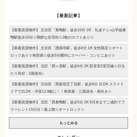
【最新記事】
【新着賃貸物件】 文京区「巣鴨駅」徒歩10分 1R 礼金ナシ♪山手線巣
鴨駅徒歩10分☆閑静な住宅街☆2帖のロフトあり☆
【新着賃貸物件】 文京区「護国寺駅」徒歩6分 1R 女性限定☆オート
ロックあり☆角部屋☆徒歩5分圏内にスーパー・コンビニあり☆
【新着賃貸物件】 北区「西ヶ原駅」徒歩6分 2K 防音室2室完備☆日当
たり良好・2面採光♪
【新着賃貸物件】 渋谷区「西新宿五丁目駅」徒歩8分 3LDK スライド
ドアで2LDK・洋室13.9帖に！！角部屋・三面採光・南向き☆
【新着賃貸物件】 北区「西巣鴨駅」徒歩5分 2K 8月末までご成約でフ
リーレント15日分！最上階☆オートロック☆
もっとみる