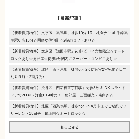
【最新記事】
【新着賃貸物件】 文京区「巣鴨駅」徒歩10分 1R 礼金ナシ♪山手線巣
鴨駅徒歩10分☆閑静な住宅街☆2帖のロフトあり☆
【新着賃貸物件】 文京区「護国寺駅」徒歩6分 1R 女性限定☆オート
ロックあり☆角部屋☆徒歩5分圏内にスーパー・コンビニあり☆
【新着賃貸物件】 北区「西ヶ原駅」徒歩6分 2K 防音室2室完備☆日当
たり良好・2面採光♪
【新着賃貸物件】 渋谷区「西新宿五丁目駅」徒歩8分 3LDK スライド
ドアで2LDK・洋室13.9帖に！！角部屋・三面採光・南向き☆
【新着賃貸物件】 北区「西巣鴨駅」徒歩5分 2K 8月末までご成約でフ
リーレント15日分！最上階☆オートロック☆
もっとみる