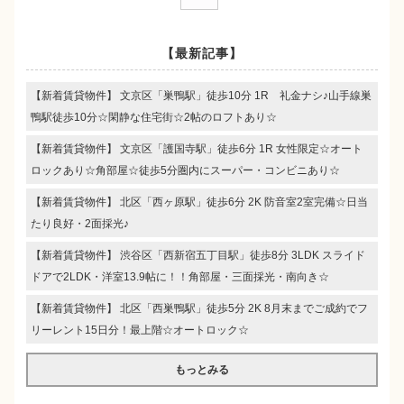
【最新記事】
【新着賃貸物件】 文京区「巣鴨駅」徒歩10分 1R 礼金ナシ♪山手線巣
鴨駅徒歩10分☆閑静な住宅街☆2帖のロフトあり☆
【新着賃貸物件】 文京区「護国寺駅」徒歩6分 1R 女性限定☆オート
ロックあり☆角部屋☆徒歩5分圏内にスーパー・コンビニあり☆
【新着賃貸物件】 北区「西ヶ原駅」徒歩6分 2K 防音室2室完備☆日当
たり良好・2面採光♪
【新着賃貸物件】 渋谷区「西新宿五丁目駅」徒歩8分 3LDK スライド
ドアで2LDK・洋室13.9帖に！！角部屋・三面採光・南向き☆
【新着賃貸物件】 北区「西巣鴨駅」徒歩5分 2K 8月末までご成約でフ
リーレント15日分！最上階☆オートロック☆
もっとみる