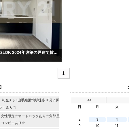
【新着賃貸物件】文京区 東池袋駅 徒歩5分 2LDK 2024年改築の戸建て賃貸☆耐震・準耐火・高断熱☆設備充実！
1
】
R 礼金ナシ♪山手線巣鴨駅徒歩10分☆閑
<<
日
月
火
フトあり☆
R 女性限定☆オートロックあり☆角部屋
2
3
4
・コンビニあり☆
9
10
11