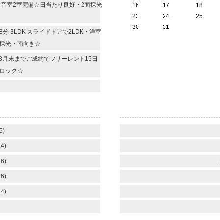
 防音室2室完備☆日当たり良好・2面採光
16
17
18
23
24
25
30
31
 3LDK スライドドアで2LDK・洋室
面採光・南向き☆
 8月末までご成約でフリーレント15日
ロック☆
5)
4)
6)
6)
4)