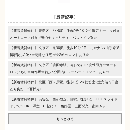
【最新記事】
【新着賃貸物件】 豊島区「池袋駅」徒歩5分 1K 女性限定！モニタ付き
オートロック付きで安心セキュリティ！バストイレ別☆
【新着賃貸物件】 文京区「巣鴨駅」徒歩10分 1R 礼金ナシ♪山手線巣
鴨駅徒歩10分☆閑静な住宅街☆2帖のロフトあり☆
【新着賃貸物件】 文京区「護国寺駅」徒歩6分 1R 女性限定☆オート
ロックあり☆角部屋☆徒歩5分圏内にスーパー・コンビニあり☆
【新着賃貸物件】 北区「西ヶ原駅」徒歩6分 2K 防音室2室完備☆日当
たり良好・2面採光♪
【新着賃貸物件】 渋谷区「西新宿五丁目駅」徒歩8分 3LDK スライド
ドアで2LDK・洋室13.9帖に！！角部屋・三面採光・南向き☆
もっとみる