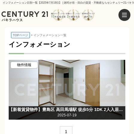
インフォメーション日別一覧【2025年7月19日】 | 雑司が谷・目白の賃貸・不動産ならセンチュリー21パキ
TOPページ
インフォメーション一覧
インフォメーション
物件情報
【新着賃貸物件】豊島区 高田馬場駅 徒歩5分 1DK 2人入居可☆バストイレ別・独立洗面台☆モニタ付きオートロック☆
2025-07-19
1